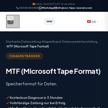
Daten-Notfall? 24/7 erreichbar
+41 840 440 840
WhatsApp
info@sos-tape-recovery.com
DE
Startseite
Datenrettung
Magnetband-Datenwiederherstellung
MTF (Microsoft Tape Format)
MAGNETBÄNDER
MTF (Microsoft Tape Format)
Speicherformat für Daten.
Kostenlose Diagnose in 3 Stunden
Vollständige Zahlung nur bei Erfolg