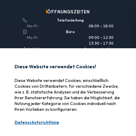
ÖFFNUNGSZEITEN
Telefonleitung
Mo–Fr
08:00 – 18:00
Büro
Mo–Fr
09:00 – 12:30
13:30 – 17:30
Notfälle
Rund um die Uhr
NÜTZLICHE LINKS
Diese Website verwendet Cookies!
Rechtliche Informationen
Diese Website verwendet Cookies, einschließlich
Versicherung & Erstattung
Cookies von Drittanbietern, für verschiedene Zwecke,
wie z. B. statistische Analysen und die Verbesserung
Warum SOS Data Recovery
Ihrer Benutzererfahrung. Sie haben die Möglichkeit, die
Cookies verwalten
Nutzung jeder Kategorie von Cookies individuell nach
Ihren Vorlieben zu konfigurieren.
ZERTIFIZIERUNGEN
Datenschutzrichtlinie
Swiss Label