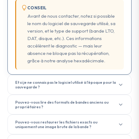
CONSEIL
Avant de nous contacter, notez si possible
le nom du logiciel de sauvegarde utilisé, sa
version, et le type de support (bande LTO,
DAT, disque, etc.). Ces informations
accélèrent le diagnostic — mais leur
absence ne bloque pas la récupération,
grâce à notre analyse hexadécimale.
Et si je ne connais pas le logiciel utilisé à l'époque pour la
sauvegarde ?
L'identification du logiciel de sauvegarde
Pouvez-vous lire des formats de bandes anciens ou
d'origine n'est pas nécessaire pour lancer une
propriétaires ?
restauration.
Grâce à une analyse hexadécimale
Oui, nous pouvons lire la grande majorité des
du contenu brut de la bande, nos experts sont
Pouvez-vous restaurer les fichiers exacts ou
formats de bandes anciens et propriétaires.
uniquement une image brute de la bande ?
capables d'identifier le logiciel utilisé lors de la
Notre laboratoire dispose d'une collection de
sauvegarde initiale — comme Veritas Backup Exec,
La restauration de fichiers exacts depuis une