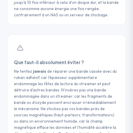
compte-rendu détaillé précisant le contenu
Ces détails accélèrent l'identification du
jusqu'à 10 fois inférieur à celui d'un disque dur, et la bande
et 60 %). Une bande correctement stockée
d'un chiffrement ou d'un format propriétaire non
identifié et les options de récupération
format et augmentent les chances de
ne consomme aucune énergie une fois rangée,
reste lisible plusieurs décennies après sa
standard.
disponibles
contrairement à un NAS ou un serveur de stockage.
récupération complète des données.
création, ce qui laisse le temps nécessaire à
Une bande est considérée comme trop corrompue
Selon les données du secteur, plus de 80 % des
une restauration professionnelle.
pour une restauration complète uniquement lorsque
bandes sans documentation peuvent être
les secteurs contenant les tables d'index ou les
identifiées grâce à l'analyse des signatures de
métadonnées de fichiers sont physiquement
format et des métadonnées embarquées.
illisibles. Dans ce cas, l'image brute permet de
conserver l'ensemble des données récupérables
CONSEIL
Que faut-il absolument éviter ?
pour un traitement ultérieur.
Avant d'envoyer votre bande, notez tout
Ne tentez
jamais
de réparer une bande cassée avec du
élément dont vous vous souvenez : date
ruban adhésif, car l'épaisseur supplémentaire
CONSEIL
approximative de création, système
endommage les têtes de lecture du streamer et peut
Avant toute restauration, précisez le format
détruire d'autres bandes. N'insérez pas une bande
informatique utilisé à l'époque, ou logiciel
de la bande (LTO-4, LTO-6, DDS-4, etc.) et
endommagée dans un streamer, car les fragments de
ayant généré les données. Même une
bande ou d'oxyde peuvent encrasser irrémédiablement
le logiciel de sauvegarde utilisé à l'origine
information partielle peut réduire
le mécanisme. Ne stockez pas vos bandes près de
(Veritas, Arcserve, Bacula, etc.). Ces
significativement le délai d'identification et
sources magnétiques (haut-parleurs, transformateurs)
informations permettent d'augmenter
augmenter les chances de récupération
ou dans un environnement humide, car le champ
significativement le taux de récupération
complète.
magnétique efface les données et l'humidité accélère la
des fichiers exacts et de réduire les délais