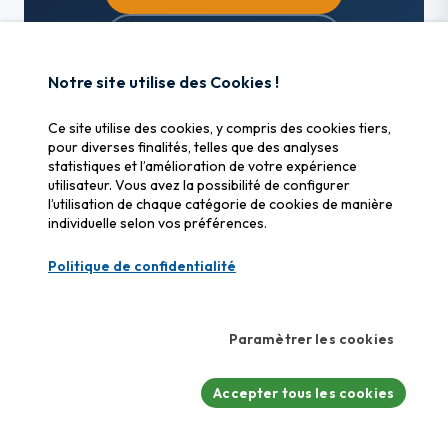
Estimez le coût en ligne
Notre site utilise des Cookies !
Ce site utilise des cookies, y compris des cookies tiers,
pour diverses finalités, telles que des analyses
statistiques et l’amélioration de votre expérience
Alertes et conseils de récupération de
utilisateur. Vous avez la possibilité de configurer
données
l’utilisation de chaque catégorie de cookies de manière
individuelle selon vos préférences.
Recevez nos analyses techniques, alertes de cybersécurité et
guides de prévention. Pas de spam — uniquement du contenu
Politique de confidentialité
utile.
S'abonner
Paramètrer les cookies
Accepter tous les cookies
SOS Tape Recovery
Récupération de données professionnelle en Suisse. Confiance,