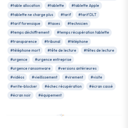
#table allocation
#tablette
#tablette Apple
#tablette ne charge plus
#tarif
#tarif DLT
#tarif forensique
#taxes
#technicien
#temps déchiffrement
#temps récupération tablette
#transparence
#tribunal
#téléphone
#téléphone mort
#tête de lecture
#têtes de lecture
#urgence
#urgence entreprise
#urgence ransomware
#versions antérieures
#vidéos
#vieillissement
#virement
#visite
#write-blocker
#échec récupération
#écran cassé
#écran noir
#équipement