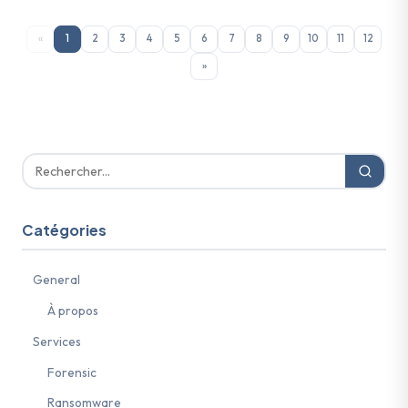
«
1
2
3
4
5
6
7
8
9
10
11
12
»
Catégories
General
À propos
Services
Forensic
Ransomware