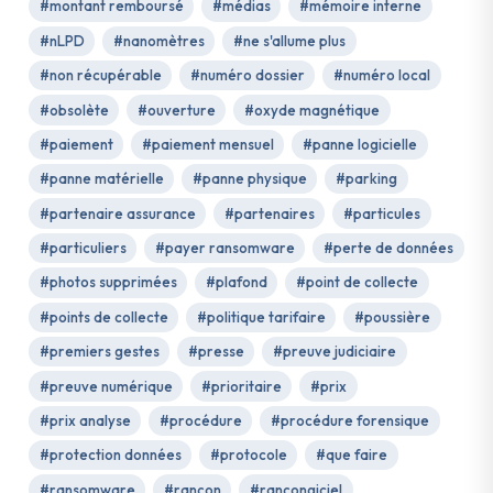
#montant remboursé
#médias
#mémoire interne
#nLPD
#nanomètres
#ne s'allume plus
#non récupérable
#numéro dossier
#numéro local
#obsolète
#ouverture
#oxyde magnétique
#paiement
#paiement mensuel
#panne logicielle
#panne matérielle
#panne physique
#parking
#partenaire assurance
#partenaires
#particules
#particuliers
#payer ransomware
#perte de données
#photos supprimées
#plafond
#point de collecte
#points de collecte
#politique tarifaire
#poussière
#premiers gestes
#presse
#preuve judiciaire
#preuve numérique
#prioritaire
#prix
#prix analyse
#procédure
#procédure forensique
#protection données
#protocole
#que faire
#ransomware
#rançon
#rançongiciel