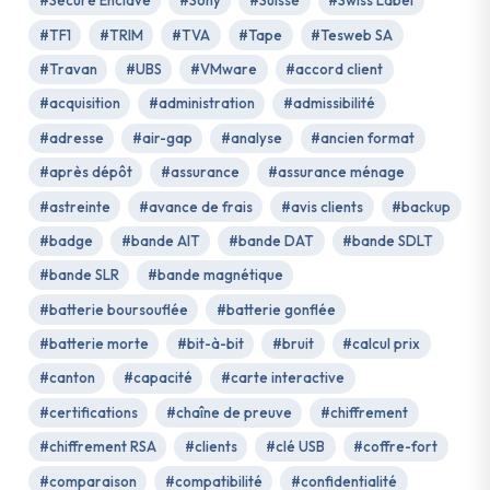
#Secure Enclave
#Sony
#Suisse
#Swiss Label
#TF1
#TRIM
#TVA
#Tape
#Tesweb SA
#Travan
#UBS
#VMware
#accord client
#acquisition
#administration
#admissibilité
#adresse
#air-gap
#analyse
#ancien format
#après dépôt
#assurance
#assurance ménage
#astreinte
#avance de frais
#avis clients
#backup
#badge
#bande AIT
#bande DAT
#bande SDLT
#bande SLR
#bande magnétique
#batterie boursouflée
#batterie gonflée
#batterie morte
#bit-à-bit
#bruit
#calcul prix
#canton
#capacité
#carte interactive
#certifications
#chaîne de preuve
#chiffrement
#chiffrement RSA
#clients
#clé USB
#coffre-fort
#comparaison
#compatibilité
#confidentialité