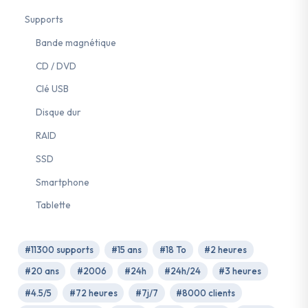
Supports
Bande magnétique
CD / DVD
Clé USB
Disque dur
RAID
SSD
Smartphone
Tablette
#11300 supports
#15 ans
#18 To
#2 heures
#20 ans
#2006
#24h
#24h/24
#3 heures
#4.5/5
#72 heures
#7j/7
#8000 clients