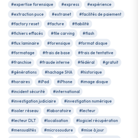
#expertise forensique
#express
#expérience
#extraction puce
#extranet
#facilités de paiement
#factory reset
#facture
#fiabilité
#fichiers effacés
#file carving
#flash
#flux laminaire
#forensique
#format disque
#formatage
#frais de base
#frais de tentative
#franchise
#fraude interne
#fédéral
#gratuit
#générations
#hachage SHA
#historique
#horaires
#iPad
#iPhone
#image disque
#incident sécurité
#international
#investigation judiciaire
#investigation numérique
#isoler réseau
#laboratoire
#lecteur
#lecteur DLT
#localisation
#logiciel récupération
#mensualités
#microsoudure
#mise à jour