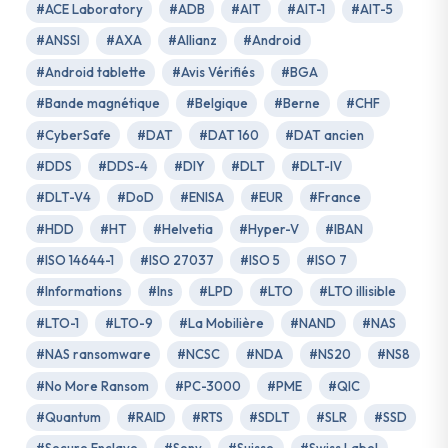
#ACE Laboratory
#ADB
#AIT
#AIT-1
#AIT-5
#ANSSI
#AXA
#Allianz
#Android
#Android tablette
#Avis Vérifiés
#BGA
#Bande magnétique
#Belgique
#Berne
#CHF
#CyberSafe
#DAT
#DAT 160
#DAT ancien
#DDS
#DDS-4
#DIY
#DLT
#DLT-IV
#DLT-V4
#DoD
#ENISA
#EUR
#France
#HDD
#HT
#Helvetia
#Hyper-V
#IBAN
#ISO 14644-1
#ISO 27037
#ISO 5
#ISO 7
#Informations
#Ins
#LPD
#LTO
#LTO illisible
#LTO-1
#LTO-9
#La Mobilière
#NAND
#NAS
#NAS ransomware
#NCSC
#NDA
#NS20
#NS8
#No More Ransom
#PC-3000
#PME
#QIC
#Quantum
#RAID
#RTS
#SDLT
#SLR
#SSD