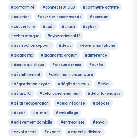
#conformité
#connecteur USB
#continuité activité
#courrier
#courrier recommandé
#coursier
#couverture
#coût
#crash
#cyber
#cyberattaque
#cybercriminalité
#destruction support
#devis
#devis smartphone
#diagnostic
#diagnostic gratuit
#différence
#disque qui clique
#disque écrasé
#durée
#déchiffrement
#définition ransomware
#dégradation oxyde
#dégât des eaux
#délai
#délai LTO
#délai acheminement
#délai forensique
#délai récupération
#délai réponse
#dépose
#dépôt
#e-mail
#emballage
#enlèvement domicile
#entreprises
#envoi
#envoi postal
#expert
#expert judiciaire