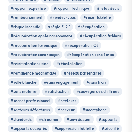
#rapport expertise
#rapport technique
#refus devis
#remboursement
#rendez-vous
#reset tablette
#risque incendie
#règle 3-2-1
#récupération
#récupération après ransomware
#récupération fichiers
#récupération forensique
#récupération iOS
#récupération sans rançon
#récupération sans écran
#réinitialisation usine
#réinstallation
#rémanence magnétique
#réseau partenaires
#salle blanche
#sans engagement
#sans frais
#sans matériel
#satisfaction
#sauvegardes chiffrées
#secret professionnel
#secteurs
#secteurs défectueux
#serveur
#smartphone
#standards
#streamer
#suivi dossier
#supports
#supports acceptés
#suppression tablette
#sécurité