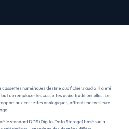
e cassettes numériques destiné aux fichiers audio. Il a été
 but de remplacer les cassettes audio traditionnelles. Le
 rapport aux cassettes analogiques, offrant une meilleure
kage.
é le standard DDS (Digital Data Storage) basé sur la
soit similaire, l'encodage des données diffère,