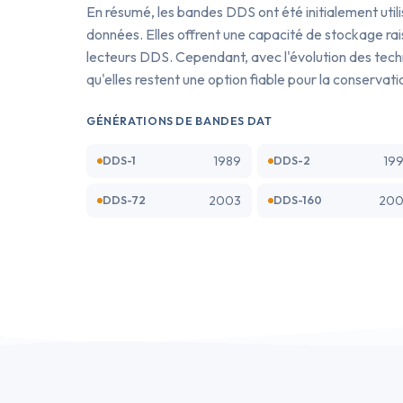
En résumé, les bandes DDS ont été initialement uti
données. Elles offrent une capacité de stockage rai
lecteurs DDS. Cependant, avec l'évolution des techno
qu'elles restent une option fiable pour la conservat
GÉNÉRATIONS DE BANDES DAT
1989
19
DDS-1
DDS-2
2003
200
DDS-72
DDS-160