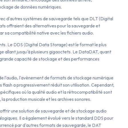
 stockage de données numériques.
vec d'autres systèmes de sauvegarde tels que DLT (Digital
s offraient des alternatives pour la sauvegarde et
r sa compatibilité native avec les fichiers audio.
ts. Le DDS (Digital Data Storage) est le format le plus
ge allant jusqu'à plusieurs gigaoctets. Le DataDAT, quant
lus grande capacité de stockage et des performances
ie de l'audio, l'avènement de formats de stockage numérique
ts flash a progressivement réduit son utilisation. Cependant,
pécifiques où la qualité audio et la rétrocompatibilité sont
, la production musicale et les archives sonores.
offrir une solution de sauvegarde et de stockage audio
logiques. Il a également évolué vers le standard DDS pour
urrencé par d'autres formats de sauvegarde, le DAT