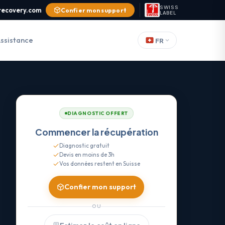
SWISS
recovery.com
Confier mon support
LABEL
ssistance
FR
DIAGNOSTIC OFFERT
Commencer la récupération
Diagnostic gratuit
Devis en moins de 3h
Vos données restent en Suisse
Confier mon support
OU