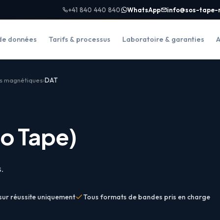
+41 840 440 840
WhatsApp
info@sos-tape-
de données
Tarifs & processus
Laboratoire & garanties
A
s magnétiques
DAT
io Tape
)
s.
sur réussite uniquement
Tous formats de bandes pris en charge