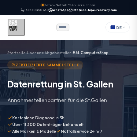
Daten-Notfall? 24/7 erreichbar
+41 840 440 840
WhatsApp
info@sos-tape-recovery.com
DE
Startseite
Über uns
Abgabestellen
E.M. ComputerShop
ZERTIFIZIERTE SAMMELSTELLE
Datenrettung in St. Gallen
Annahmestellenpartner für die St.Gallen
Kostenlose Diagnose in 3h
Über 11 300 Datenträger behandelt
Alle Marken & Modelle
Notfallservice 24 h/7