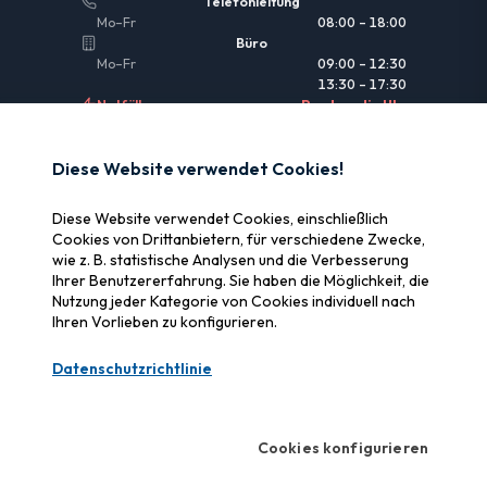
Telefonleitung
Mo–Fr
08:00 – 18:00
Büro
Mo–Fr
09:00 – 12:30
13:30 – 17:30
Notfälle
Rund um die Uhr
NÜTZLICHE LINKS
Diese Website verwendet Cookies!
Rechtliche Informationen
Diese Website verwendet Cookies, einschließlich
Versicherung & Erstattung
Cookies von Drittanbietern, für verschiedene Zwecke,
wie z. B. statistische Analysen und die Verbesserung
Warum SOS Data Recovery
Ihrer Benutzererfahrung. Sie haben die Möglichkeit, die
Cookies verwalten
Nutzung jeder Kategorie von Cookies individuell nach
Ihren Vorlieben zu konfigurieren.
ZERTIFIZIERUNGEN
Datenschutzrichtlinie
Swiss Label
Zertifizierte Schweizer Qualität
Cookies konfigurieren
CyberSafe